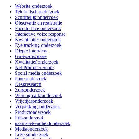
Website-onderzoek
Telefonisch onderzoek
Schriftelijk onderzoek
Observatie en registratie
Face-to-face onderzoek
Interactive voice response
Kwantitatief onderzoek
Eye tracking onderzoek
Diepte interview
Groepsdiscussie
Kwalitatief onderzoek
Net Promoter Score
Social media onderzoek
Panelonderzoek
Deskresearch
Zorgonderzoek
Woningmarktonderzoek
Vrijetijdsonderzoek
Verpakkingsonderzoek
Productonderzoek
Prijsonderzoek
naamsbekendheidonderzoek
Mediaonderzoek
Lezersonderzoek