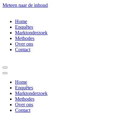
Meteen naar de inhoud
Home
Enquêtes
Marktonderzoek
Methodes
Over ons
Contact
Navigatie
Menu
Navigatie
Menu
Home
Enquêtes
Marktonderzoek
Methodes
Over ons
Contact