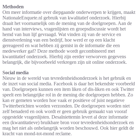
Methoden
Om meer informatie over diepgaande onderwerpen te krijgen, maakt
NationaleEnquete.nl gebruik van kwalitatief onderzoek. Hierbij
draait het voornamelijk om de mening van de doelgroepen. Aan de
hand van interviews, vragenlijsten en groepsdiscussie wordt het
hemd van hun lijf gevraagd. Wat vinden zij van de service en
dienstverlening van een bedrijf, hoe werd er op een klacht
gereageerd en wat hebben zij gemist in de informatie die een
medewerker gaf? Deze methode wordt gecombineerd met
kwantitatief onderzoek. Hierbij zijn eerder verworven gegevens
belangrijk, die bijvoorbeeld verkregen zijn uit online onderzoek.
Social media
Nieuw in de wereld van tevredenheidsonderzoek is het gebruik en
de inzet van social media. Facebook is daar het bekendste voorbeeld
van. Doelgroepen kunnen een item liken of dis-liken en ook Twitter
speelt een belangrijke rol in de mening die doelgroepen hebben. Zo
kan er gemeten worden hoe vaak er positieve of juist negatieve
Twitterberichten worden verzonden. De doelgroepen worden niet
zelf benaderd en ook wordt er geen gebruik gemaakt van vooraf
opgestelde vragenlijsten. Desalniettemin levert al deze informatie
een (kwantitatieve) bruikbare bron voor tevredenheidsonderzoek en
mag het niet als onbelangrijk worden beschouwd. Ook hier geldt de
kracht van mond-tot-mond reclame.